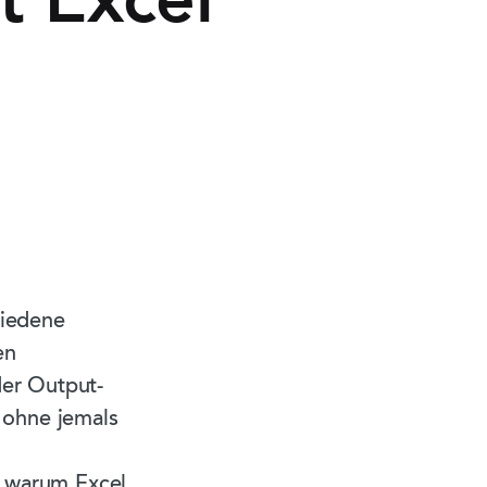
t Excel
hiedene
en
der Output-
 ohne jemals
, warum Excel