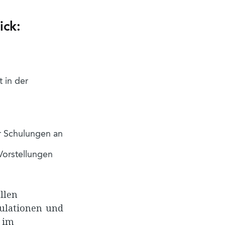
ick:
 in der
er Schulungen an
Vorstellungen
llen
kulationen und
 im