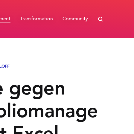
Blog durchsuch
ement
Transformation
Community
LOFF
e gegen
foliomanage