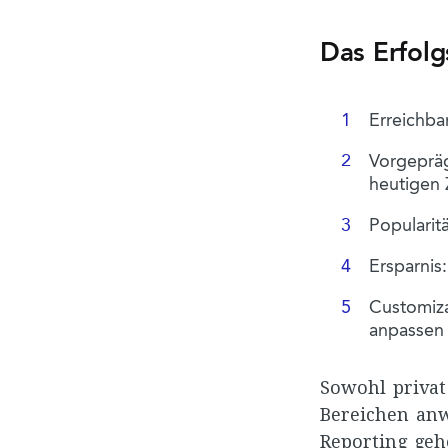
Das Erfolg
Erreichba
Vorgepräg
heutigen 
Popularit
Ersparnis
Customiza
anpassen
Sowohl privat 
Bereichen anw
Reporting geh