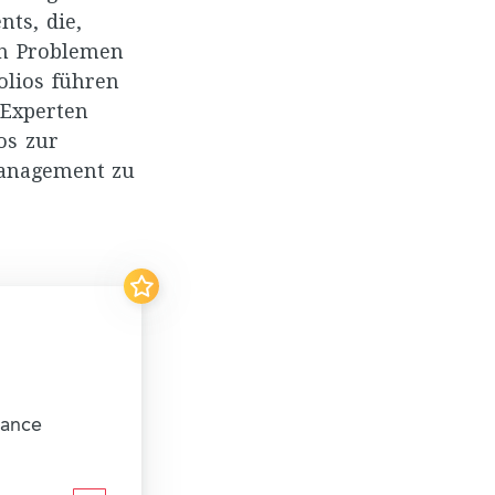
ts, die,
en Problemen
olios führen
Experten
os zur
omanagement zu
nance