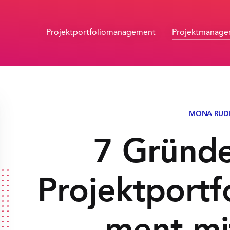
Projektportfolio­management
Projektmanag
MONA RUD
7 Gründ
Projektport