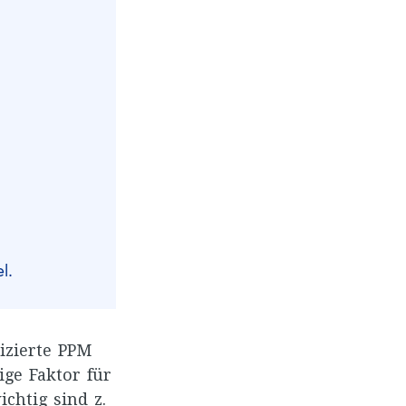
l.
dizierte PPM
ige Faktor für
ichtig sind z.