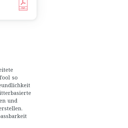
PDF
itete
Tool so
eundlichkeit
tterbasierte
ten und
rstellen.
assbarkeit