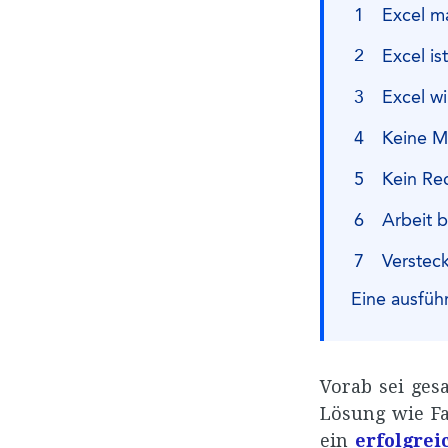
Excel m
Excel is
Excel wi
Keine Mu
Kein Re
Arbeit b
Verstec
Eine ausführ
Vorab sei ges
Lösung wie Fal
ein
erfolgre