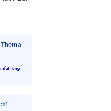
s Thema
inführung
sch?