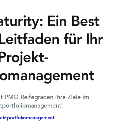
urity: Ein Best
Leitfaden für Ihr
Projekt-
liomanagement
it PMO Reifegraden Ihre Ziele im
ktportfoliomanagement!
jektportfolio­management