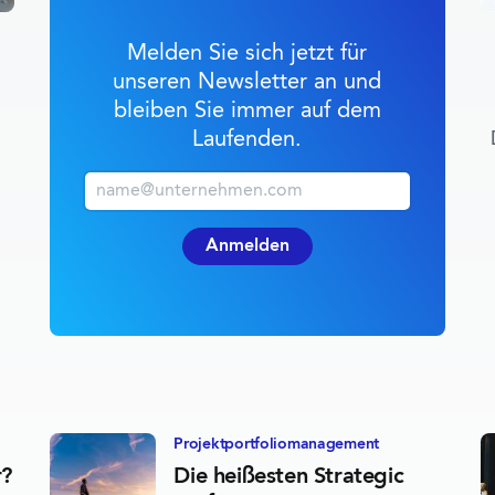
Melden Sie sich jetzt für
unseren Newsletter an und
bleiben Sie immer auf dem
Laufenden.
E-Mail (geschäftlich)
Anmelden
Projektportfolio­management
r?
Die heißesten Strategic