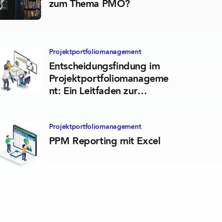
zum Thema PMO?
are Ressource
Projektportfolio­management
Entscheidungsfindung im
Projektportfoliomanageme
nt: Ein Leitfaden zur
optimalen
Ressourcennutzung
are Ressource
Projektportfolio­management
PPM Reporting mit Excel