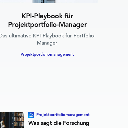
KPI-Playbook für
Projektportfolio-Manager
Das ultimative KPI-Playbook für Portfolio-
Manager
Projektportfolio­management
Dieser Blogpost beinhaltet eine herunterladbare Resso
Projektportfolio­management
Was sagt die Forschung