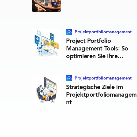
Dieser Blogpost beinhaltet eine her
Projektportfolio­management
Project Portfolio
Management Tools: So
optimieren Sie Ihre
Projekte mit der richtigen
Software
Dieser Blogpost beinhaltet eine her
Projektportfolio­management
Strategische Ziele im
Projektportfoliomanagem
nt