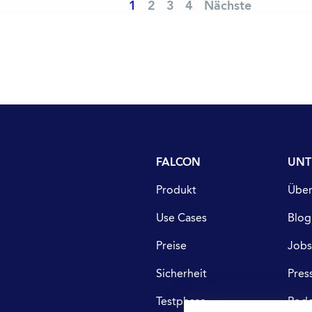
1
2
3
4
Nächste
FALCON
UNT
Produkt
Über
Use Cases
Blog
Preise
Job
Sicherheit
Pres
Testphase
Podc