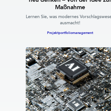
neu denken – Von der Idee zu
Maßnahme
Lernen Sie, was modernes Vorschlagswes
ausmacht!
Projektportfolio­management