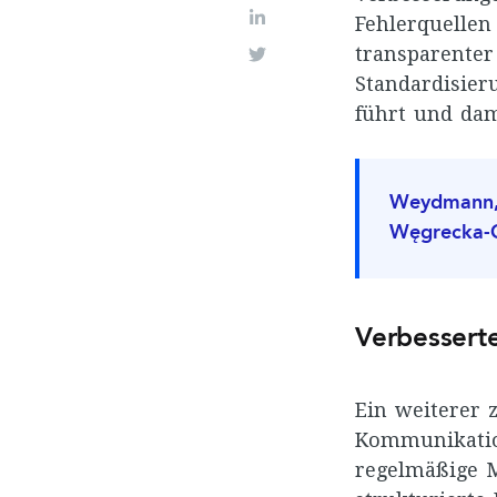
LinkedIn
Fehlerquellen 
transparenter
Twitter
Standardisier
führt und dam
Weydmann, A
Węgrecka-Ch
Verbessert
Ein weiterer 
Kommunikatio
regelmäßige M