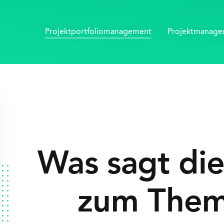
Projektportfolio­management
Projektmanag
Was sagt di
zum The