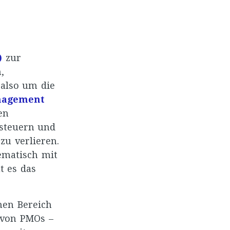
)
zur
,
also um die
nagement
en
steuern und
zu verlieren.
tematisch mit
t es das
hen Bereich
 von PMOs –