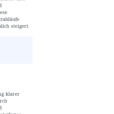
d
iese
ktabläufe
ich steigert.
ng klarer
rch
d