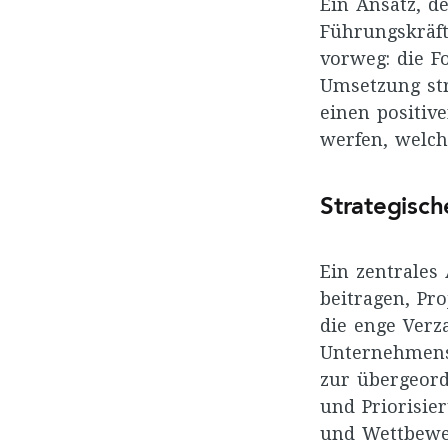
Ein Ansatz, d
Führungskräft
vorweg: die F
Umsetzung str
einen positiv
werfen, welch
Strategisc
Ein zentrales
beitragen, Pr
die enge Verz
Unternehmensz
zur übergeord
und Priorisie
und Wettbewer