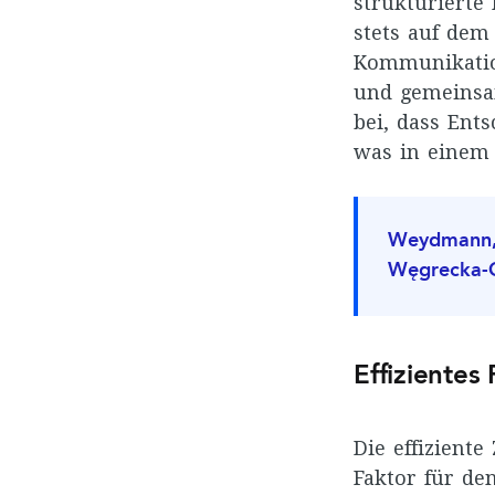
strukturierte 
stets auf dem
Kommunikation
und gemeinsam
bei, dass Ent
was in einem 
Weydmann, A
Węgrecka-Ch
Effiziente
Die effizient
Faktor für den