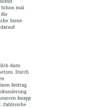
 somit
. Schon mal
 die
sche Szene
 darauf
lich dazu
setzen. Durch
en
einen Beitrag
Fokussierung
ssourcen knapp
. Zahlreiche