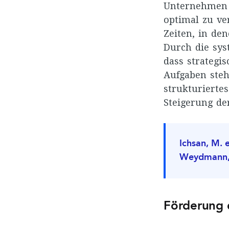
Unternehmen d
optimal zu ve
Zeiten, in de
Durch die sys
dass strategis
Aufgaben stehe
strukturiert
Steigerung de
Ichsan, M. e
Weydmann, A
Förderung 