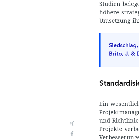
Studien beleg
höhere strate
Umsetzung ihr
Siedschlag, 
Brito, J. &
Standardis
Ein wesentlic
Projektmanage
und Richtlini
Xing
Projekte verb
Facebook
Verbesserunge