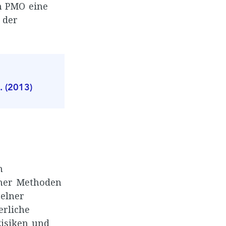
en PMO eine
 der
. (2013)
n
cher Methoden
zelner
erliche
Risiken und