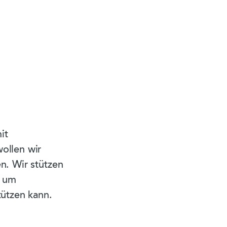
it
wollen wir
en. Wir stützen
, um
tützen kann.