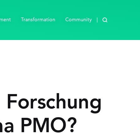
Blog durchsuch
ement
Transformation
Community
e Forschung
ma PMO?