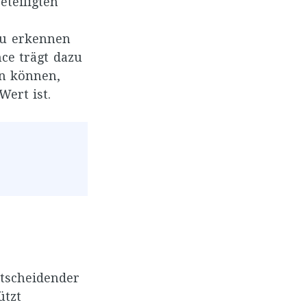
eteiligten
zu erkennen
ce trägt dazu
en können,
ert ist.
ntscheidender
ützt