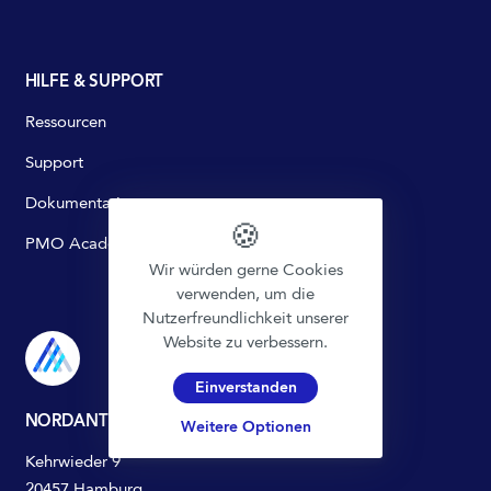
HILFE & SUPPORT
Ressourcen
Support
Dokumentation
🍪
PMO Academy
Wir würden gerne Cookies
verwenden, um die
Nutzerfreundlichkeit unserer
Website zu verbessern.
Einverstanden
NORDANTECH SOLUTIONS GMBH
Weitere Optionen
Kehrwieder 9
20457 Hamburg