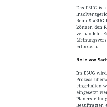
Das ESUG ist 
Insolvenzgeri
Beim StaRUG h
können den Re
verhandeln. E
Meinungsversc
erfordern.
Rolle von Sac
Im ESUG wird 
Prozess überw
eingehalten w
eingesetzt we
Planerstellun
Beauftragten 