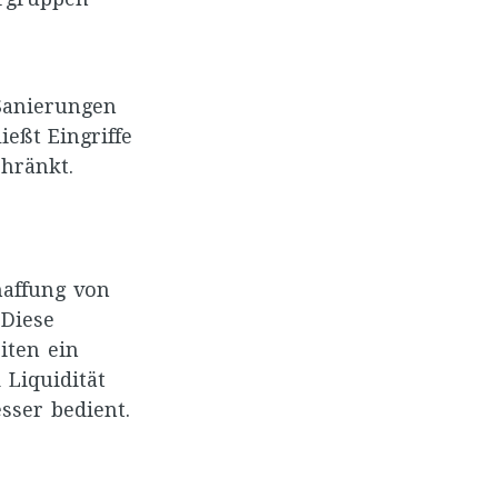
Sanierungen
eßt Eingriffe
hränkt.
haffung von
 Diese
iten ein
 Liquidität
sser bedient.