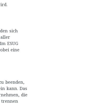
ird.
den sich
aller
. Im ESUG
obei eine
 zu beenden,
in kann. Das
ernehmen, die
n trennen