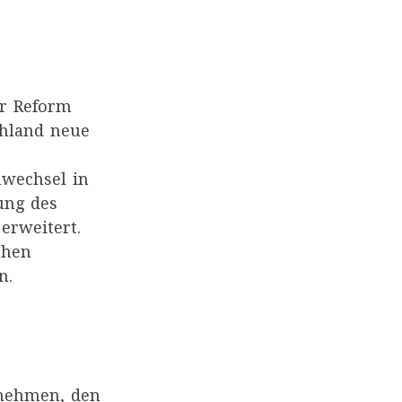
er Reform
chland neue
nwechsel in
ung des
erweitert.
ühen
n.
rnehmen, den