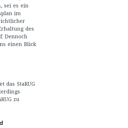
 sei es ein
splan im
ichtlicher
Erhaltung des
f. Dennoch
ns einen Blick
et das StaRUG
lerdings
taRUG zu
ed