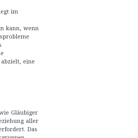
iegt im
den kann, wenn
tsprobleme
s
se
abzielt, eine
 wie Gläubiger
eziehung aller
rfordert. Das
rgruppen