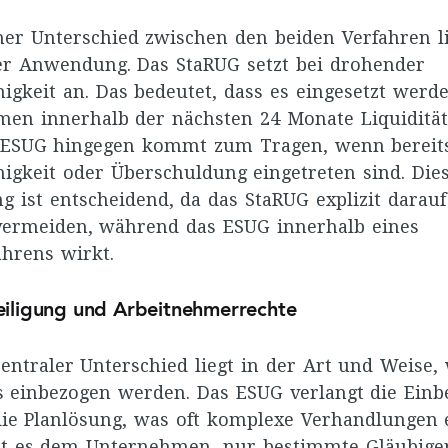
her Unterschied zwischen den beiden Verfahren l
er Anwendung. Das StaRUG setzt bei drohender
igkeit an. Das bedeutet, dass es eingesetzt wer
men innerhalb der nächsten 24 Monate Liquiditä
s ESUG hingegen kommt zum Tragen, wenn bereit
igkeit oder Überschuldung eingetreten sind. Die
 ist entscheidend, da das StaRUG explizit darauf 
vermeiden, während das ESUG innerhalb eines
ahrens wirkt.
eiligung und Arbeitnehmerrechte
zentraler Unterschied liegt in der Art und Weise,
s einbezogen werden. Das ESUG verlangt die Einb
die Planlösung, was oft komplexe Verhandlungen e
bt es dem Unternehmen, nur bestimmte Gläubige