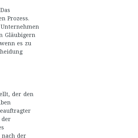
 Das
en Prozess.
l. Unternehmen
n Gläubigern
 wenn es zu
cheidung
llt, der den
aben
eauftragter
 der
es
r nach der