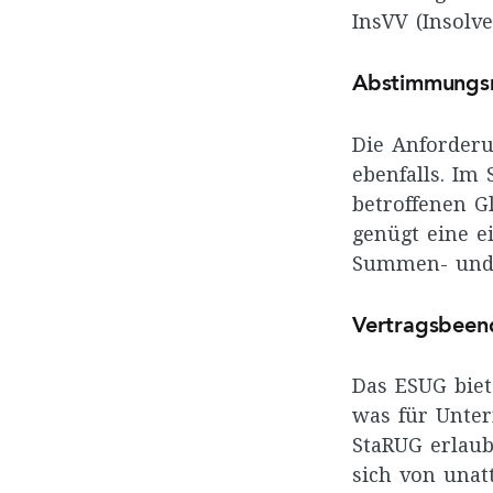
InsVV (Insolv
Abstimmungsm
Die Anforder
ebenfalls. Im
betroffenen G
genügt eine e
Summen- und K
Vertragsbeen
Das ESUG biet
was für Unter
StaRUG erlaub
sich von unat