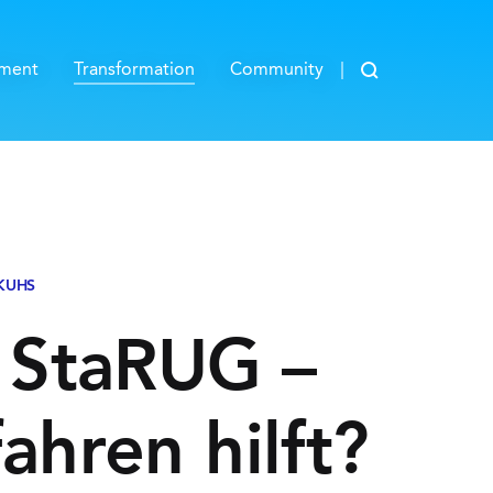
Blog durchsuch
ement
Transformation
Community
 KUHS
 StaRUG –
ahren hilft?