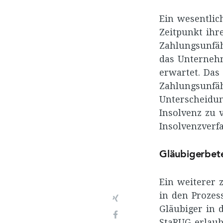
Ein wesentlic
Zeitpunkt ihr
Zahlungsunfäh
das Unterneh
erwartet. Da
Zahlungsunfäh
Unterscheidung
Insolvenz zu 
Insolvenzverf
Gläubigerbet
Ein weiterer 
in den Prozes
Xing
Gläubiger in 
Facebook
StaRUG erlau