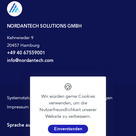
NORDANTECH SOLUTIONS GMBH
Kehrwieder 9
20457 Hamburg
+49 40 67559001
info@nordantech.com
🍪
Wir würden gerne Cookies
Systemstatus
Datenschutz
Nutzungsbedingungen
verwenden, um die
Impressum
Nutzerfreundlichkeit unserer
Website zu verbessern.
Sprache auswählen
Einverstanden