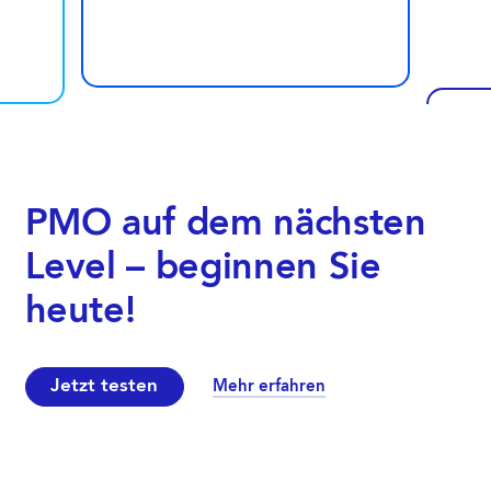
PMO auf dem nächsten
Level – beginnen Sie
Fa
heute!
Erw
Un
Jetzt testen
Mehr erfahren
2.
Nutz
Wei