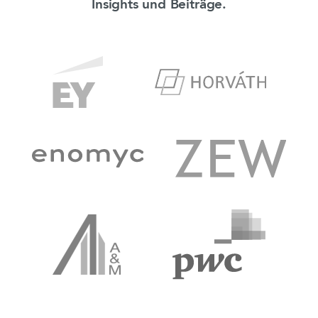
Insights und Beiträge.
Ernst & Young
Horváth & Partners
ZEW
enomyc
PWC
Alvarez & Marsal
Deloitte